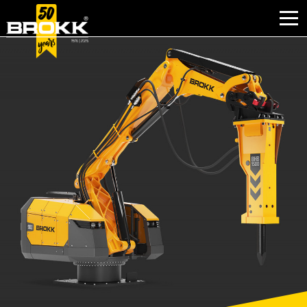
window.dataLayer = window.dataLayer || []; function gtag(){dataLayer.push(arguments);} gtag('js', new
Date()); gtag('config', 'G-BN96FSBTLQ');
BRANCHEN
PRODUKTE
PARTNERPRODUKTE
AFTER SALES
KONTAKT
WARUM BROKK
UNTERNEHMEN