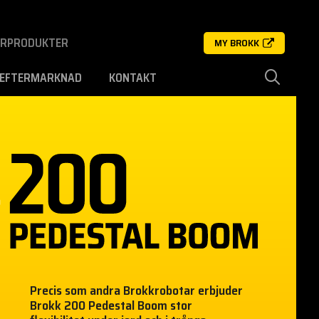
ERPRODUKTER
MY BROKK
EFTERMARKNAD
KONTAKT
Precis som andra Brokkrobotar erbjuder
Brokk 200 Pedestal Boom stor