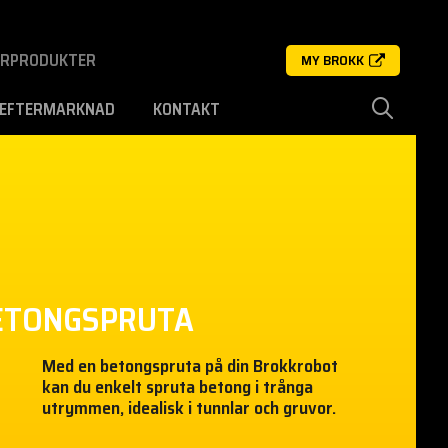
ERPRODUKTER
MY BROKK
EFTERMARKNAD
KONTAKT
ETONGSPRUTA
Med en betongspruta på din Brokkrobot
kan du enkelt spruta betong i trånga
utrymmen, idealisk i tunnlar och gruvor.