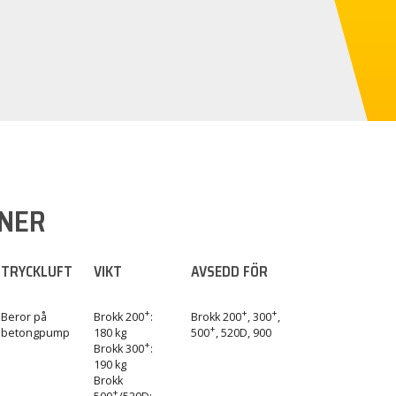
ONER
TRYCKLUFT
VIKT
AVSEDD FÖR
+
+
+
Beror på
Brokk 200
:
Brokk 200
, 300
,
+
betongpump
180 kg
500
, 520D, 900
+
Brokk 300
:
190 kg
Brokk
+