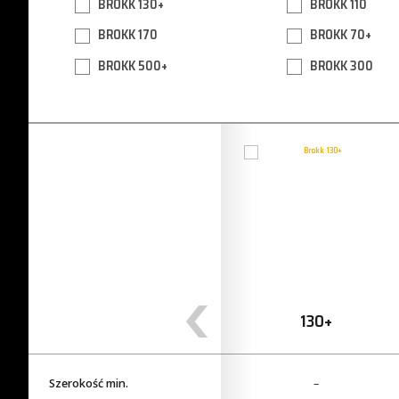
BROKK 130+
BROKK 110
BROKK 170
BROKK 70+
BROKK 500+
BROKK 300
520
D
130
+
Szerokość min.
1600 mm
–