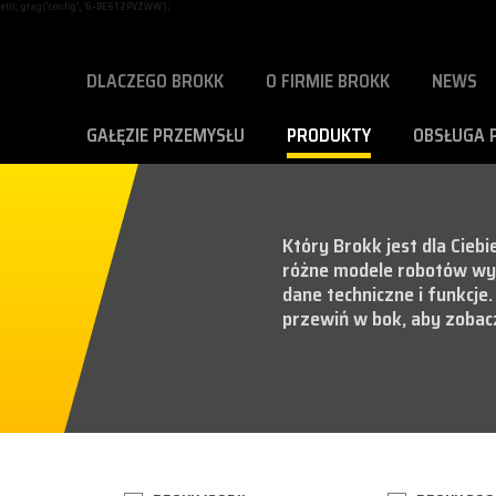
e()); gtag('config', 'G-BE6T2PVZWW');
DLACZEGO BROKK
O FIRMIE BROKK
NEWS
GAŁĘZIE PRZEMYSŁU
PRODUKTY
OBSŁUGA 
Który Brokk jest dla Cieb
różne modele robotów wy
dane techniczne i funkcje.
przewiń w bok, aby zobacz