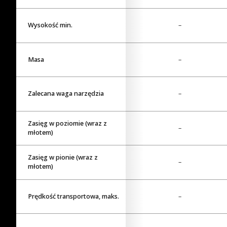
Wysokość min.
1680 mm
–
Masa
5500 kg
–
Zalecana waga narzędzia
700 kg
–
Zasięg w poziomie (wraz z
6700 mm
–
młotem)
Zasięg w pionie (wraz z
7300 mm
–
młotem)
Prędkość transportowa, maks.
2.5 km/h
–