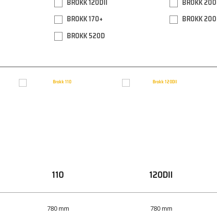
BROKK 120DII
BROKK 200
BROKK 170+
BROKK 200
BROKK 520D
110
120
D
II
780 mm
780 mm