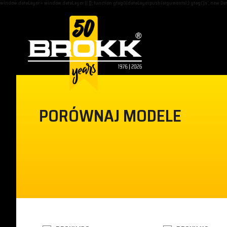
window.dataLayer = window.dataLayer || []; function gtag(){dataLayer.push(arguments);} gtag('js', new Dat
PORÓWNAJ MODELE