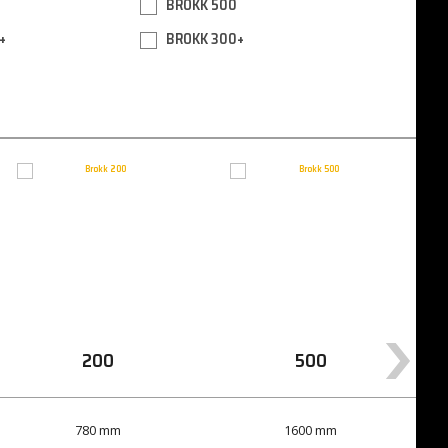
BROKK 500
+
BROKK 300+
200
500
780 mm
1600 mm