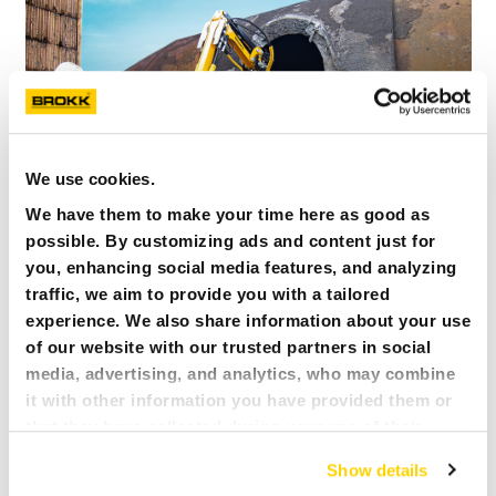
We use cookies.
We have them to make your time here as good as
possible. By customizing ads and content just for
you, enhancing social media features, and analyzing
traffic, we aim to provide you with a tailored
experience. We also share information about your use
POWODY, DLA KTÓRYCH WARTO
of our website with our trusted partners in social
WYBRAĆ BROKK W PRZEMYŚLE
media, advertising, and analytics, who may combine
METALURGICZNYM
it with other information you have provided them or
that they have collected during your use of their
services. All of this is done to understand you better
Show details
and serve you content that truly matters. Join us and