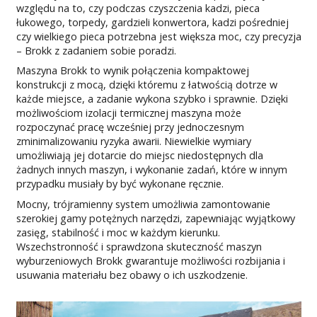
względu na to, czy podczas czyszczenia kadzi, pieca
łukowego, torpedy, gardzieli konwertora, kadzi pośredniej
czy wielkiego pieca potrzebna jest większa moc, czy precyzja
– Brokk z zadaniem sobie poradzi.
Maszyna Brokk to wynik połączenia kompaktowej
konstrukcji z mocą, dzięki któremu z łatwością dotrze w
każde miejsce, a zadanie wykona szybko i sprawnie. Dzięki
możliwościom izolacji termicznej maszyna może
rozpoczynać pracę wcześniej przy jednoczesnym
zminimalizowaniu ryzyka awarii. Niewielkie wymiary
umożliwiają jej dotarcie do miejsc niedostępnych dla
żadnych innych maszyn, i wykonanie zadań, które w innym
przypadku musiały by być wykonane ręcznie.
Mocny, trójramienny system umożliwia zamontowanie
szerokiej gamy potężnych narzędzi, zapewniając wyjątkowy
zasięg, stabilność i moc w każdym kierunku.
Wszechstronność i sprawdzona skuteczność maszyn
wyburzeniowych Brokk gwarantuje możliwości rozbijania i
usuwania materiału bez obawy o ich uszkodzenie.