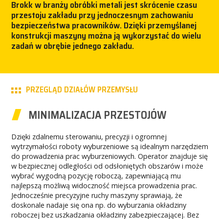
Brokk w branży obróbki metali jest skrócenie czasu
przestoju zakładu przy jednoczesnym zachowaniu
PRASA
bezpieczeństwa pracowników. Dzięki przemyślanej
konstrukcji maszyny można ją wykorzystać do wielu
KARIERA
zadań w obrębie jednego zakładu.
MY BROKK
PRZEGLĄD DZIAŁÓW PRZEMYSŁU
SZUKAJ
MINIMALIZACJA PRZESTOJÓW
Dzięki zdalnemu sterowaniu, precyzji i ogromnej
wytrzymałości roboty wyburzeniowe są idealnym narzędziem
do prowadzenia prac wyburzeniowych. Operator znajduje się
w bezpiecznej odległości od odsłoniętych obszarów i może
wybrać wygodną pozycję roboczą, zapewniającą mu
najlepszą możliwą widoczność miejsca prowadzenia prac.
Jednocześnie precyzyjne ruchy maszyny sprawiają, że
doskonale nadaje się ona np. do wyburzania okładziny
roboczej bez uszkadzania okładziny zabezpieczającej. Bez