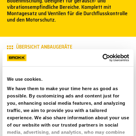
Bodenmischung. Geeignet für geräusch- und
vibrationsempfindliche Bereiche. Komplett mit
NEWS
Montagesatz und Ventilen für die Durchflusskontrolle
und den Motorschutz.
PRESSE
KARRIERE
ÜBERSICHT ANBAUGERÄTE
MY BROKK
TECHNISCHE SPEZIFIKATIONEN
SUCHEN
We use cookies.
RT 15-40*
We have them to make your time here as good as
0-5 mm
possible. By customizing ads and content just for
120 mm
you, enhancing social media features, and analyzing
66 kg
traffic, we aim to provide you with a tailored
Brokk 70
experience. We also share information about your use
of our website with our trusted partners in social
BDC 50***
media, advertising, and analytics, who may combine