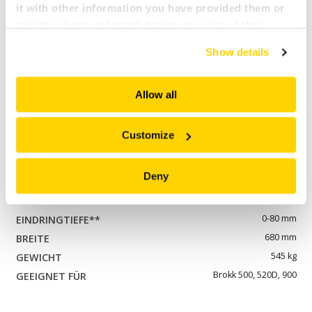
0-30 mm
it with other information you have provided them or
480 mm
that they have collected during your use of their
160 kg
services. All of this is done to understand you better
Show details
and serve you content that truly matters. Join us and
Brokk 110, 120, 170
explore more!
BDC 100***
Allow all
0-65 mm
610 mm
Customize
345 kg
Brokk 200, 300, 500, 520D, 900R
Deny
BDC 250***
0-80 mm
680 mm
545 kg
Brokk 500, 520D, 900