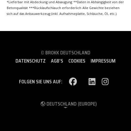
*Lieferbar mit Abdeckung und Absaugung
**Daten in Abhängigkeit von der
Betonqualität
***Rücklaufschlauch erforderlich
Alle Gewichte beziehen
sich auf das Anbauwerkzeug (inkl. Aufnahmeplatte, Schläuche, Öl, etc.).
© BROKK DEUTSCHLAND
DATENSCHUTZ
AGB’S
COOKIES
IMPRESSUM
FOLGEN SIE UNS AUF:
DEUTSCHLAND (EUROPE)