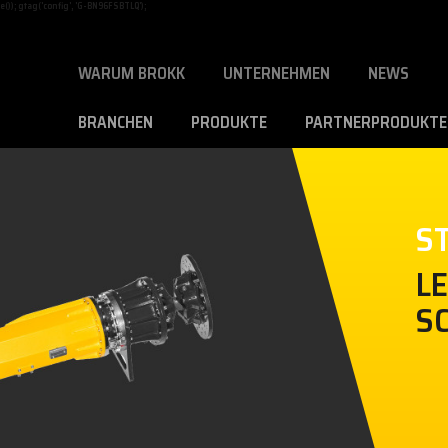
)); gtag('config', 'G-BN96FSBTLQ');
WARUM BROKK
UNTERNEHMEN
NEWS
BRANCHEN
PRODUKTE
PARTNERPRODUKTE
S
L
S