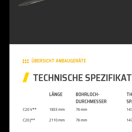
ÜBERSICHT ANBAUGERÄTE
TECHNISCHE SPEZIFIKA
LÄNGE
BOHRLOCH-
TH
DURCHMESSER
SP
C20 V**
1833 mm
76 mm
147
C20 J**
2110 mm
76 mm
147