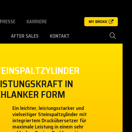
PRESSE
KARRIERE
MY BROKK
AFTER SALES
KONTAKT
TEINSPALTZYLINDER
EISTUNGSKRAFT IN
CHLANKER FORM
Ein leichter, leistungsstarker und
vielseitiger Steinspaltzylinder mit
integriertem Druckübersetzer für
maximale Leistung in einem sehr