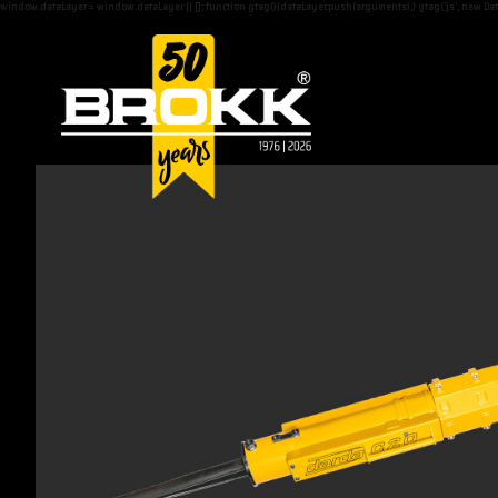
window.dataLayer = window.dataLayer || []; function gtag(){dataLayer.push(arguments);} gtag('js', new Date(