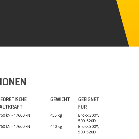
TIONEN
EORETISCHE
GEWICHT
GEEIGNET
ALTKRAFT
FÜR
60 kN - 17660 kN
455 kg
Brokk 300*,
500, 520D
60 kN - 17660 kN
440 kg
Brokk 300*,
500, 520D