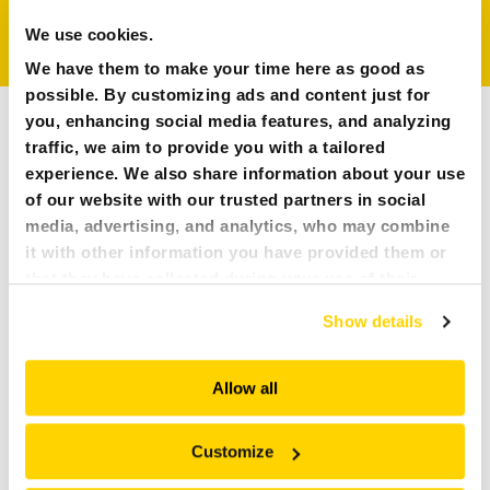
Schwenkkraft. Flexibel und sicher mit einstellbaren
Stützauslegern. Geringes Gewicht und hohe Leistung.
NEWS
We use cookies.
We have them to make your time here as good as
PRESSE
possible. By customizing ads and content just for
ÜBERSICHT ANBAUGERÄTE
you, enhancing social media features, and analyzing
KARRIERE
traffic, we aim to provide you with a tailored
TECHNISCHE SPEZIFIKATIONEN
experience. We also share information about your use
of our website with our trusted partners in social
MY BROKK
media, advertising, and analytics, who may combine
Brokk Montagegreifer
it with other information you have provided them or
SUCHEN
that they have collected during your use of their
250 mm
services. All of this is done to understand you better
B300: 150 kg / B500: 500 kg / B900: 500
Show details
kg
and serve you content that truly matters. Join us and
explore more!
320 kg
Allow all
Brokk 300, 500, 520D, 900
Customize
Erfordert eine zusätzliche hydraulische Extrafunktion sowie Lasthalteventile
mit Schlauchbruchsicherung und Hydraulische Extrafunktion 2