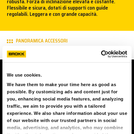
robusta. Forza di inclinazione elevata e costante.
Flessibile e sicura, dotati di supporti con guide
STAMPA
regolabili. Leggera e con grande capacità.
BROKK
PANORAMICA ACCESSORI
CONTATTACI!
MY BROKK
CONTATTACI!
SEARCH
We use cookies.
Nome
We have them to make your time here as good as
possible. By customizing ads and content just for
you, enhancing social media features, and analyzing
Numero di telefono
traffic, we aim to provide you with a tailored
experience. We also share information about your use
of our website with our trusted partners in social
media, advertising, and analytics, who may combine
Indirizzo email