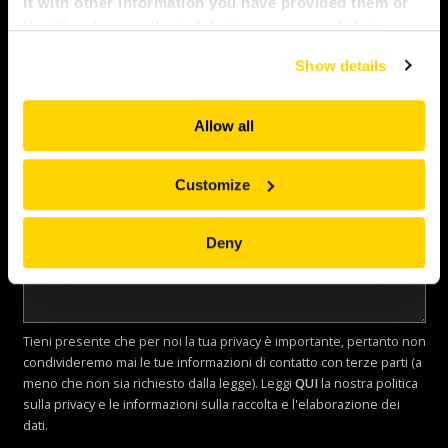
it with other information you have provided them or
that they have collected during your use of their
services. All of this is done to understand you better
Messaggio
Show details
and serve you content that truly matters. Join us and
explore more!
Allow all
Customize
Deny
Tieni presente che per noi la tua privacy è importante, pertanto non
condivideremo mai le tue informazioni di contatto con terze parti (a
meno che non sia richiesto dalla legge). Leggi
QUI
la nostra politica
sulla privacy e le informazioni sulla raccolta e l'elaborazione dei
dati.