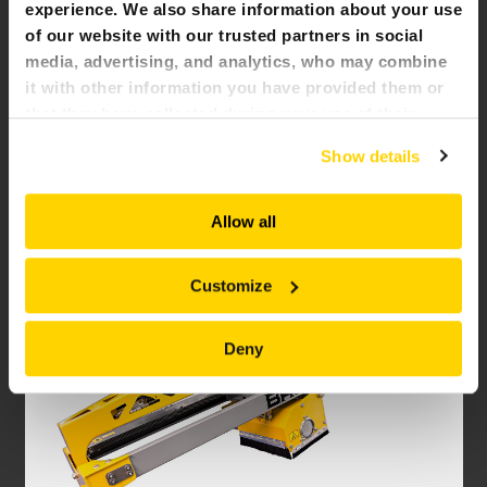
experience. We also share information about your use
of our website with our trusted partners in social
media, advertising, and analytics, who may combine
FRESE A TAMBURO
it with other information you have provided them or
Le frese a tamburo Brokk sono ideali per la
that they have collected during your use of their
costruzione di gallerie, lavori a fondazioni speciali,
services. All of this is done to understand you better
demolizioni, scavo di trincee e miscelazione di
Show details
suoli. Adatte ad aree sensibili a rumore e
and serve you content that truly matters. Join us and
vibrazioni. Vengono forniti con kit di montaggio e
explore more!
valvole per controllo del flusso e protezione del
motore.
Allow all
Customize
Deny