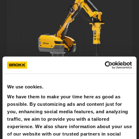
BROKK 500 PEDESTAL BOOM
We use cookies.
Adattato per la frantumazione primaria con frantoi mobili, pinze
frantumatrici e vagli, il Brokk 500 stazionario ha il corpo macchina
We have them to make your time here as good as
di un robot Brokk montato su un piedistallo anziché su carro
possible. By customizing ads and content just for
cingolato.
you, enhancing social media features, and analyzing
SCOPRI DI PIÙ
traffic, we aim to provide you with a tailored
experience. We also share information about your use
of our website with our trusted partners in social