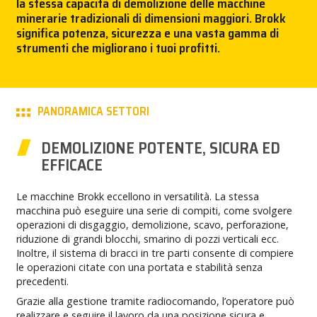
la stessa capacità di demolizione delle macchine
minerarie tradizionali di dimensioni maggiori. Brokk
STAMPA
significa potenza, sicurezza e una vasta gamma di
strumenti che migliorano i tuoi profitti.
BROKK
CONTATTACI!
PANORAMICA SETTORI
MY BROKK
DEMOLIZIONE POTENTE, SICURA ED
EFFICACE
SEARCH
Le macchine Brokk eccellono in versatilità. La stessa
macchina può eseguire una serie di compiti, come svolgere
operazioni di disgaggio, demolizione, scavo, perforazione,
riduzione di grandi blocchi, smarino di pozzi verticali ecc.
Inoltre, il sistema di bracci in tre parti consente di compiere
le operazioni citate con una portata e stabilità senza
precedenti.
Grazie alla gestione tramite radiocomando, l’operatore può
realizzare e seguire il lavoro da una posizione sicura e