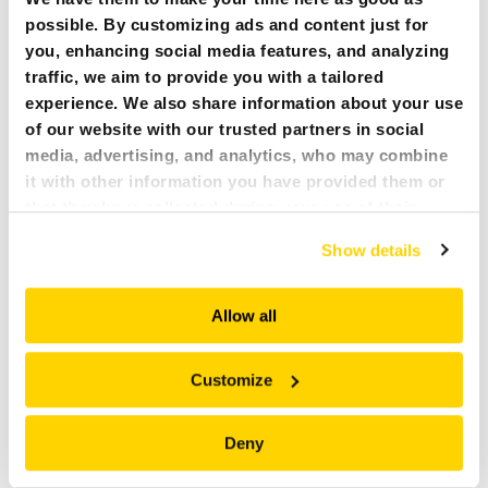
possible. By customizing ads and content just for
you, enhancing social media features, and analyzing
traffic, we aim to provide you with a tailored
experience. We also share information about your use
of our website with our trusted partners in social
media, advertising, and analytics, who may combine
it with other information you have provided them or
that they have collected during your use of their
services. All of this is done to understand you better
Show details
and serve you content that truly matters. Join us and
explore more!
Allow all
CONTENITORE DI GRANDE DIMENSIONI PER GRASSO
Customize
Deny