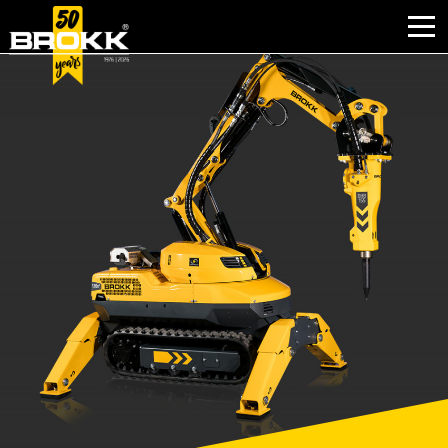
PERCHÉ BROKK
SETTORI
PRODOTTI
USATO
ASSISTENZA
ATTIVITÀ
NOTIZIE