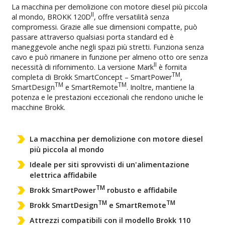
La macchina per demolizione con motore diesel più piccola
II
al mondo, BROKK 120D
, offre versatilità senza
compromessi. Grazie alle sue dimensioni compatte, può
passare attraverso qualsiasi porta standard ed è
maneggevole anche negli spazi più stretti. Funziona senza
cavo e può rimanere in funzione per almeno otto ore senza
II
necessità di rifornimento. La versione Mark
è fornita
TM
completa di Brokk SmartConcept – SmartPower
,
TM
TM
SmartDesign
e SmartRemote
. Inoltre, mantiene la
potenza e le prestazioni eccezionali che rendono uniche le
macchine Brokk.
La macchina per demolizione con motore diesel
più piccola al mondo
Ideale per siti sprovvisti di un'alimentazione
elettrica affidabile
TM
Brokk SmartPower
robusto e affidabile
TM
TM
Brokk SmartDesign
e SmartRemote
Attrezzi compatibili con il modello Brokk 110