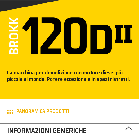
STAMPA
BROKK
CONTATTACI!
MY BROKK
La macchina per demolizione con motore diesel più
SEARCH
piccola al mondo. Potere eccezionale in spazi ristretti.
PANORAMICA PRODOTTI
INFORMAZIONI GENERICHE