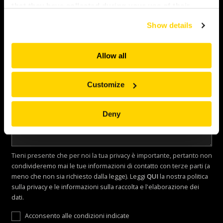
that they have collected during your use of their
Messaggio
services. All of this is done to understand you better
Show details
and serve you content that truly matters. Join us and
explore more!
Allow all
Customize
Deny
Tieni presente che per noi la tua privacy è importante, pertanto non
condivideremo mai le tue informazioni di contatto con terze parti (a
meno che non sia richiesto dalla legge). Leggi
QUI
la nostra politica
sulla privacy e le informazioni sulla raccolta e l'elaborazione dei
dati.
Acconsento alle condizioni indicate