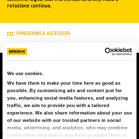
rotazione continua.
STAMPA
BROKK
PANORAMICA ACCESSORI
CONTATTACI!
MY BROKK
CONTATTACI!
We use cookies.
SEARCH
Nome
We have them to make your time here as good as
possible. By customizing ads and content just for
you, enhancing social media features, and analyzing
Numero di telefono
traffic, we aim to provide you with a tailored
experience. We also share information about your use
of our website with our trusted partners in social
Indirizzo email
media, advertising, and analytics, who may combine
it with other information you have provided them or