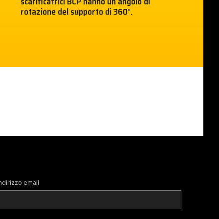
scarificatrici BCP hanno un angolo di
rotazione del supporto di 360°.
ndirizzo email