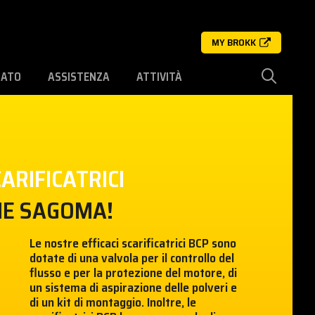
MY BROKK
SATO
ASSISTENZA
ATTIVITÀ
ARIFICATRICI
HE SAGOMA!
Le nostre efficaci scarificatrici BCP sono
dotate di una valvola per il controllo del
flusso e per la protezione del motore, di
un sistema di aspirazione delle polveri e
di un kit di montaggio. Inoltre, le