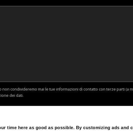
o non condivideremo mai le tue informazioni di contatto con terze parti (a m
zione dei dati.
r time here as good as possible. By customizing ads and co