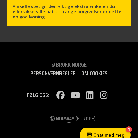
Vinkelfestet gir den viktige ekstra vinkelen du
ellers ikke ville hatt. I trange omgivelser er dette
en god løsning.
© BROKK NORGE
PERSONVERNREGLER
OM COOKIES
FØLG OSS:
NORWAY (EUROPE)