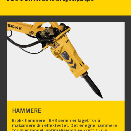
PRESSE
KARRIERE
MY BROKK
SØK
HAMMERE
Brokk hammere i BHB serien er laget for å
maksimere din effektivitet. Det er egne hammere
for hver model, optimalisering av kraft til din