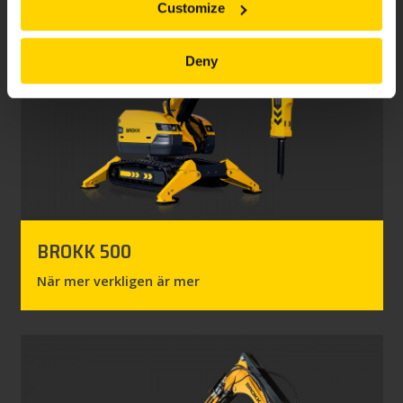
Customize
Deny
BROKK 500
När mer verkligen är mer