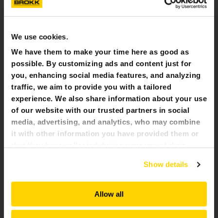
We use cookies.
We have them to make your time here as good as
possible. By customizing ads and content just for
you, enhancing social media features, and analyzing
traffic, we aim to provide you with a tailored
experience. We also share information about your use
of our website with our trusted partners in social
media, advertising, and analytics, who may combine
it with other information you have provided them or
that they have collected during your use of their
BROKK 300
services. All of this is done to understand you better
Show details
and serve you content that truly matters. Join us and
Utvecklingen av en legend inom kraft och
prestanda
explore more!
Allow all