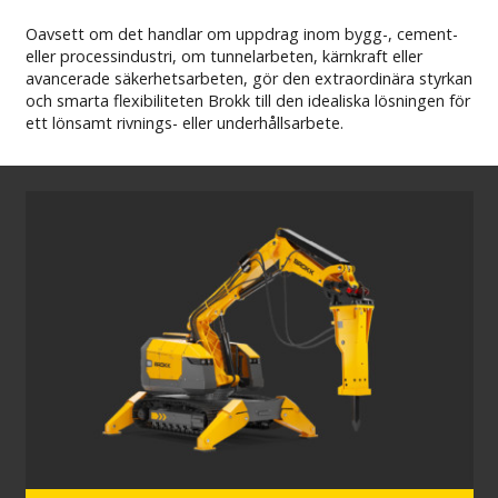
KARRIÄR
Oavsett om det handlar om uppdrag inom bygg-, cement-
eller processindustri, om tunnelarbeten, kärnkraft eller
avancerade säkerhetsarbeten, gör den extraordinära styrkan
PARTNERPRODUKTER
och smarta flexibiliteten Brokk till den idealiska lösningen för
ett lönsamt rivnings- eller underhållsarbete.
MY BROKK
SÖK