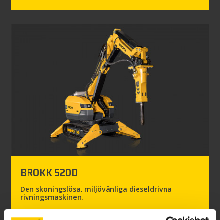
BROKK 520D
Den skoningslösa, miljövänliga dieseldrivna
rivningsmaskinen.