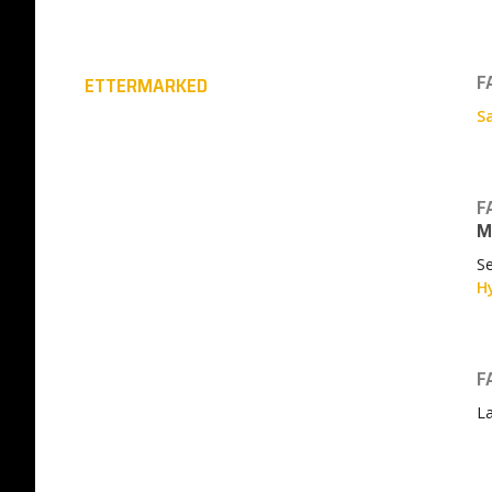
F
ETTERMARKED
S
F
M
Se
H
F
L