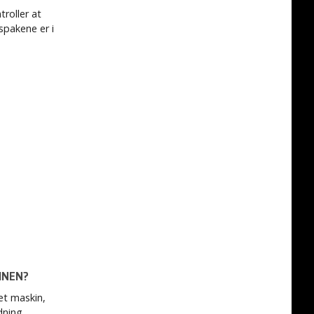
troller at
spakene er i
INEN?
et maskin,
dning.