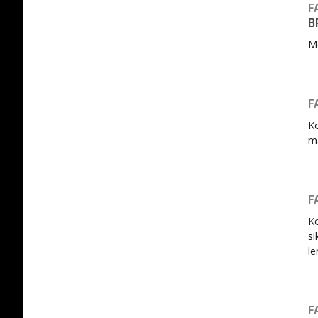
F
B
Me
F
Ko
ma
F
Ko
si
le
F