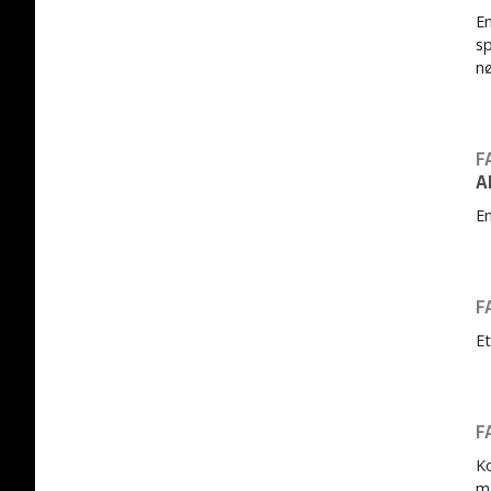
En
sp
nø
F
A
En
F
Et
F
Ko
må