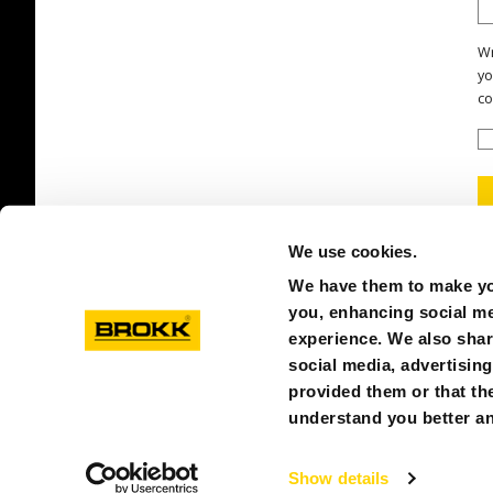
Wr
yo
co
We use cookies.
We have them to make you
you, enhancing social med
experience. We also shar
social media, advertisin
provided them or that the
© BROKK NORGE
PERSONVERNREGLER
OM COOK
understand you better an
Show details