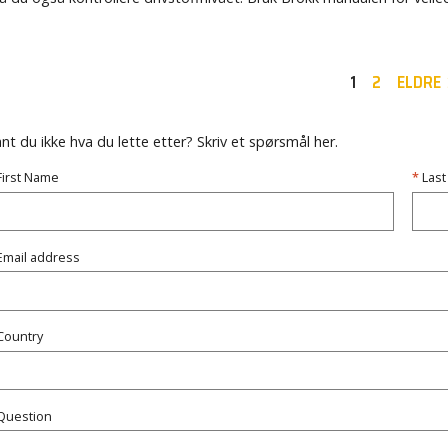
1
2
ELDRE
nt du ikke hva du lette etter? Skriv et spørsmål her.
First Name
Las
Email address
Country
Question