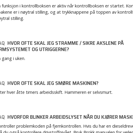
 funksjon i kontrollboksen er aktiv når kontrollboksen er startet. Kon
akene er i nøytral stilling, og at trykknappene på toppen av kontroll
ytral stilling.
AQ
HVOR OFTE SKAL JEG STRAMME / SIKRE AKSLENE PÅ
RMSYSTEMET OG UTRIGGERNE?
 gang i uken.
AQ
HVOR OFTE SKAL JEG SMØRE MASKINEN?
ter hver åtte timers arbeidsskift. Hammeren er selvsmurt.
AQ
HVORFOR BLINKER ARBEIDSLYSET NÅR DU KJØRER MASK
ntroller problemkoden på fjernkontrollen. Hvis du har en dieseldrev
 du også kontrollere drivstoffnivået. Bruk Brokk manualen for veile