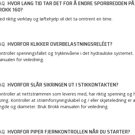
AQ
HVOR LANG TID TAR DET FOR Å ENDRE SPORBREDDEN PÅ
ROKK 160?
d riktig verktøy og løftehjelp vil det ta omtrent en time.
AQ
HVORFOR KLIKKER OVERBELASTNINGSRELÉET?
ntroller spenningsfallet og trykknivåene i det hydrauliske systemet.
nualen for veiledning.
AQ
HVORFOR SLÅR SIKRINGEN UT I STIKKONTAKTEN?
ntroller at nettstrømmen som leveres med, har riktig spenning og h
kring. Kontroller at strømforsyningskabel og / eller skjøteledning er a
ngde og diameter. Bruk Brokk manualen for veiledning.
AQ
HVORFOR PIPER FJERNKONTROLLEN NÅR DU STARTER?