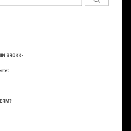
MIN BROKK-
entet
JERM?