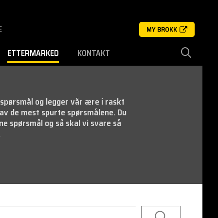
E
MY BROKK
ETTERMARKED
KONTAKT
e spørsmål og legger vår ære i raskt
n av de mest spurte spørsmålene. Du
gne spørsmål og så skal vi svare så
.