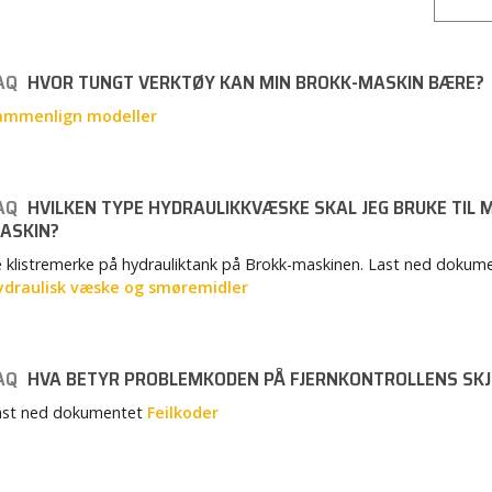
AQ
HVOR TUNGT VERKTØY KAN MIN BROKK-MASKIN BÆRE?
ammenlign modeller
AQ
HVILKEN TYPE HYDRAULIKKVÆSKE SKAL JEG BRUKE TIL 
ASKIN?
 klistremerke på hydrauliktank på Brokk-maskinen. Last ned dokum
ydraulisk væske og smøremidler
AQ
HVA BETYR PROBLEMKODEN PÅ FJERNKONTROLLENS SK
ast ned dokumentet
Feilkoder