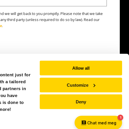
nd we will get back to you promptly. Please note that we take
 any third party (unless required to do so by law). Read our
re
.
Allow all
ntent just for
th a tailored
Customize
 partners in
you have
Deny
s is done to
NORWAY (EUROPE)
 more!