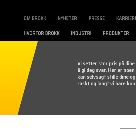
OM BROKK
NYHETER
PRESSE
KARRIER
HVORFOR BROKK
INDUSTRI
PRODUKTER
Vi setter stor pris på din
å gi deg svar. Her er noe
kan selvsagt stille dine e
raskt og langt vi bare kan