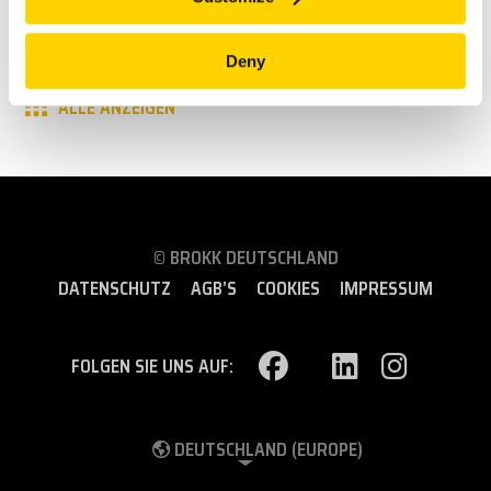
Ende 2019 fertig gestellt werden.
Verwandte Dokumente:
BROKK IN CUATRO TORRES IN MADRID
Deny
ALLE ANZEIGEN
© BROKK DEUTSCHLAND
DATENSCHUTZ
AGB’S
COOKIES
IMPRESSUM
FOLGEN SIE UNS AUF:
DEUTSCHLAND (EUROPE)