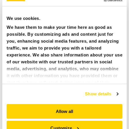
NEWS
We use cookies.
PRESSE
We have them to make your time here as good as
possible. By customizing ads and content just for
KARRIERE
you, enhancing social media features, and analyzing
traffic, we aim to provide you with a tailored
MY BROKK
experience. We also share information about your use
of our website with our trusted partners in social
media, advertising, and analytics, who may combine
SUCHEN
it with other information you have provided them or
13 NOVEMBER 2017
NEWSEINTRÄGE
that they have collected during your use of their
Als einer der weltführenden Hersteller von Abbruchrobotern
services. All of this is done to understand you better
Show details
spielt Brokk eine wichtige Rolle in Madrid, im Quatro Torres
and serve you content that truly matters. Join us and
oder „4 Towers“ Komplex. Dort stehen die höchsten
explore more!
Wolkenkratzer Spaniens und einige der höchsten Europas. Im
Allow all
Herzen des Finanzdistrikts von Madrid gelegen, werden die
vier ikonischen Bauwerke bald durch ein fünftes, den Caleido
Tower, ergänzt. Dieser befindet sich derzeit im Bau und soll
Customize