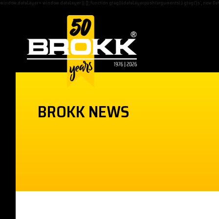
window.dataLayer = window.dataLayer || []; function gtag(){dataLayer.push(arguments);} gtag('js', new Date(
BROKK NEWS