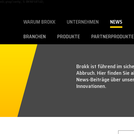
)); gtag('config', 'G-BN96FSBTLQ');
WARUM BROKK
UNTERNEHMEN
NEWS
BRANCHEN
PRODUKTE
PARTNERPRODUKTE
Brokk ist führend im siche
Abbruch. Hier finden Sie 
News-Beiträge über unse
Innovationen.