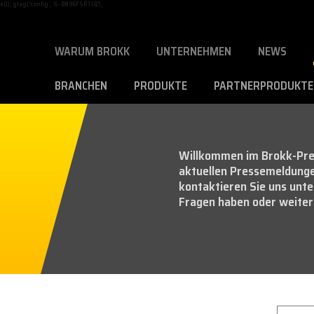
)); gtag('config', 'G-BN96FSBTLQ');
WARUM BROKK
UNTERNEHMEN
NEWS
BRANCHEN
PRODUKTE
PARTNERPRODUKTE
Willkommen im Brokk-Pres
aktuellen Pressemeldunge
kontaktieren Sie uns unt
Fragen haben oder weitere