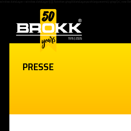
window.dataLayer = window.dataLayer || []; function gtag(){dataLayer.push(arguments);} gtag('js', new Date(
PRESSE