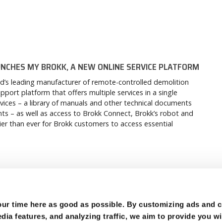
NCHES MY BROKK, A NEW ONLINE SERVICE PLATFORM
d’s leading manufacturer of remote-controlled demolition
ort platform that offers multiple services in a single
vices – a library of manuals and other technical documents
s – as well as access to Brokk Connect, Brokk’s robot and
r than ever for Brokk customers to access essential
1
2
4
ÄLTER
…
r time here as good as possible. By customizing ads and co
ia features, and analyzing traffic, we aim to provide you wi