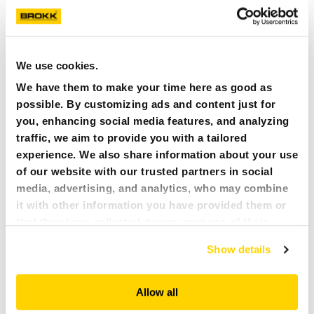
den passenden Begleiter. Ob bei Abbrucharbeiten auf dem
NEWS
Bau, im Straßenbau, unter den Garten- und
Landschaftsbauern oder in der Landwirtschaft, die Minilader
PRESSE
We use cookies.
von SHERPA sind vielerorts schlichtweg nicht mehr
We have them to make your time here as good as
wegzudenken und erleichtern die tägliche Arbeit. Die
KARRIERE
possible. By customizing ads and content just for
vielseitigen und kompakten Maschinen versprechen hohe
you, enhancing social media features, and analyzing
Qualität, folglich lange Lebensdauer und sind zudem ganz
MY BROKK
traffic, we aim to provide you with a tailored
einfach zu bedienen.
experience. We also share information about your use
SUCHEN
of our website with our trusted partners in social
media, advertising, and analytics, who may combine
KONTAKT SHERPA
it with other information you have provided them or
FÜR DEUTSCHLAND UND ÖSTERREICH
that they have collected during your use of their
services. All of this is done to understand you better
Show details
and serve you content that truly matters. Join us and
Brokk DA GmbH
explore more!
Friedenweilerstr. 37 C
Allow all
D-79877 Friedenweiler/Rötenbach