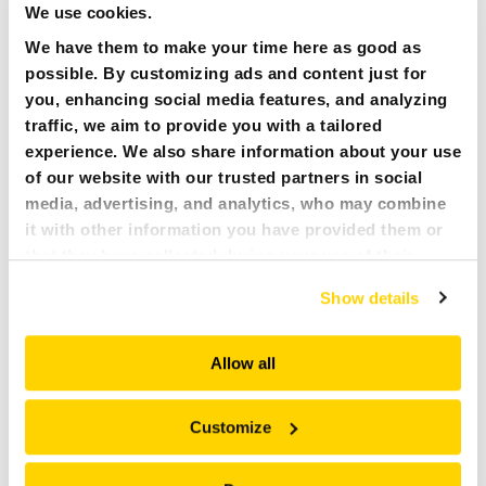
EINE PLATTFORM, ZAHLLOSE EINSATZMÖGLICHKEITEN
We use cookies.
NEWS
Unabhängig von der Gefahr: Naturkatastrophen,
We have them to make your time here as good as
Terroranschläge, einstürzende Gebäude, hohe
possible. By customizing ads and content just for
Temperaturen, feindliche Brandgefahr, chemische,
PRESSE
you, enhancing social media features, and analyzing
biologische, radioaktive, explosive (EOD/UXO/IED/VBIED)
traffic, we aim to provide you with a tailored
Umgebungen (CBRNe), die ferngesteuerten SR-Systeme
KARRIERE
führen effektiv Rettungs- und Verteidigungseinsätze durch
experience. We also share information about your use
und schützen die Bediener.
of our website with our trusted partners in social
Die SR-Systeme basieren auf Standard-Brokk-Plattformen,
media, advertising, and analytics, who may combine
MY BROKK
werden aber in Zusammenarbeit mit Sicherheits- und
it with other information you have provided them or
Rettungsorganisationen auf der ganzen Welt
that they have collected during your use of their
SUCHEN
weiterentwickelt und ausgestattet und auf die speziellen
services. All of this is done to understand you better
Bedürfnisse dieser Segmente zugeschnitten: Militärisches
Show details
and serve you content that truly matters. Join us and
hochleistungsfähiges, verschlüsseltes
Funkkommunikationssystem, speziell entwickelt für den
explore more!
Einsatz in schwierigen Umgebungen, neue Sensorsysteme,
Allow all
Kameras und maßgeschneiderte Werkzeuge, etc.
Für weitere Informationen kontaktieren
KONTAKTIEREN
Sie
Customize
bitte Patrik Bylin.