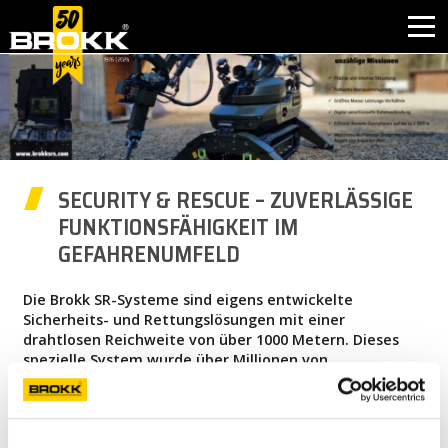
window.dataLayer = window.dataLayer || []; function gtag(){dataLayer.push(arguments);} gtag('js', new
Date()); gtag('config', 'G-BN96FSBTLQ');
BRANCHEN
PRODUKTE
SECURITY & RESCUE – ZUVERLÄSSIGE
PARTNERPRODUKTE
FUNKTIONSFÄHIGKEIT IM
GEFAHRENUMFELD
AFTER SALES
Die Brokk SR-Systeme sind eigens entwickelte
KONTAKT
Sicherheits- und Rettungslösungen mit einer
drahtlosen Reichweite von über 1000 Metern. Dieses
spezielle System wurde über Millionen von
WARUM BROKK
Betriebsstunden in den härtesten und
anspruchsvollsten Umgebungen rund um den Globus
entwickelt.
UNTERNEHMEN