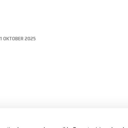
11 OKTOBER 2025
FRÜHER
1
2
3
14
SPÄTER
…