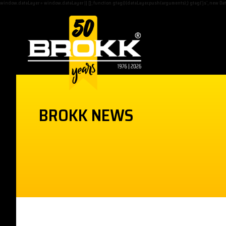
window.dataLayer = window.dataLayer || []; function gtag(){dataLayer.push(arguments);} gtag('js', new Date(
BROKK NEWS