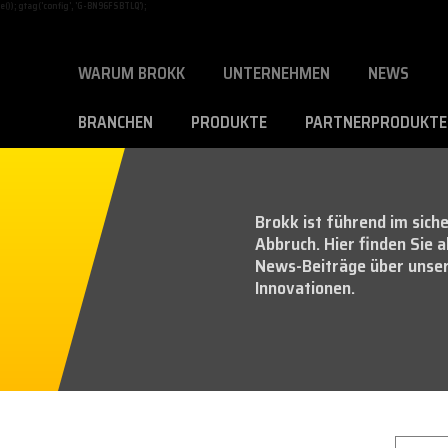
)); gtag('config', 'G-BN96FSBTLQ');
WARUM BROKK
UNTERNEHMEN
NEWS
BRANCHEN
PRODUKTE
PARTNERPRODUKTE
Brokk ist führend im siche
Abbruch. Hier finden Sie 
News-Beiträge über unse
Innovationen.