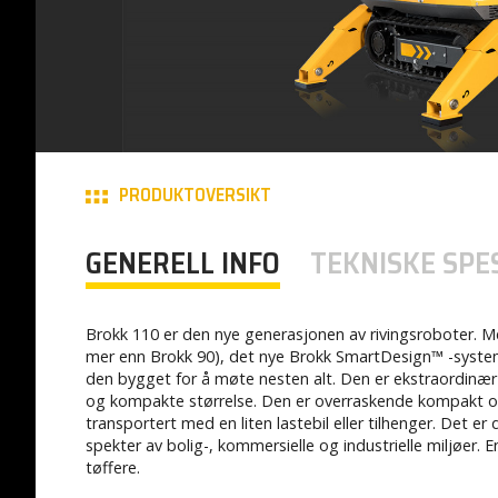
PRODUKTOVERSIKT
GENERELL INFO
TEKNISKE SPE
Brokk 110 er den nye generasjonen av rivingsroboter.
mer enn Brokk 90), det nye Brokk SmartDesign™ -syste
den bygget for å møte nesten alt. Den er ekstraordinær 
og kompakte størrelse. Den er overraskende kompakt og k
transportert med en liten lastebil eller tilhenger. Det e
spekter av bolig-, kommersielle og industrielle miljøer.
tøffere.