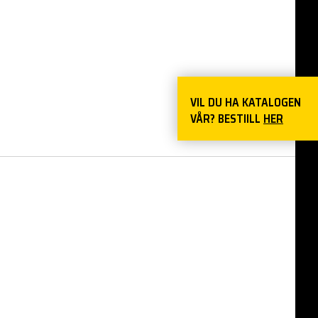
VIL DU HA KATALOGEN
VÅR? BESTIILL
HER