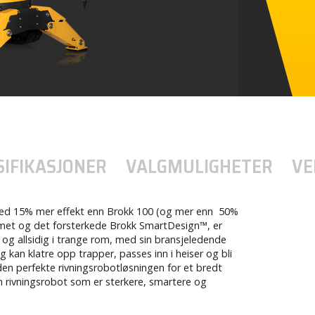
SIFIKASJONER
VALGMULIGHETER
VE
 Med 15% mer effekt enn Brokk 100 (og mer enn 50%
met og det forsterkede Brokk SmartDesign™, er
og allsidig i trange rom, med sin bransjeledende
an klatre opp trapper, passes inn i heiser og bli
r den perfekte rivningsrobotløsningen for et bredt
 En rivningsrobot som er sterkere, smartere og