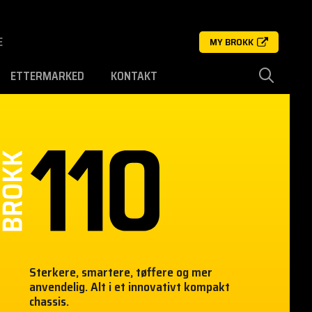
E
MY BROKK
ETTERMARKED
KONTAKT
Sterkere, smartere, tøffere og mer
anvendelig. Alt i et innovativt kompakt
chassis.