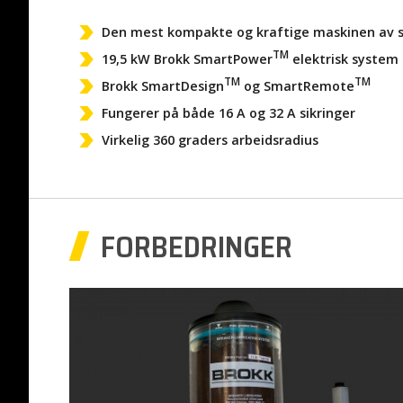
Den mest kompakte og kraftige maskinen av si
TM
19,5 kW Brokk SmartPower
elektrisk system
TM
TM
Brokk SmartDesign
og SmartRemote
Fungerer på både 16 A og 32 A sikringer
Virkelig 360 graders arbeidsradius
FORBEDRINGER