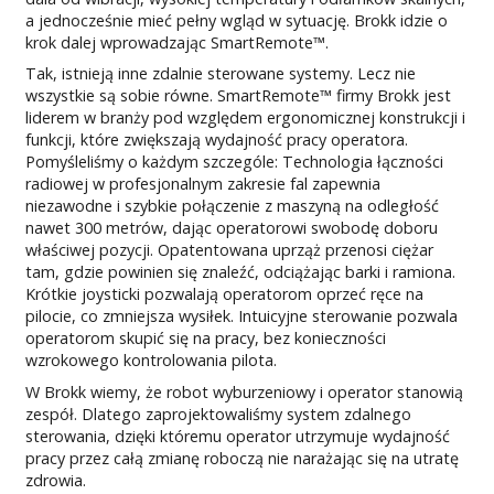
a jednocześnie mieć pełny wgląd w sytuację. Brokk idzie o
krok dalej wprowadzając SmartRemote™.
Tak, istnieją inne zdalnie sterowane systemy. Lecz nie
wszystkie są sobie równe. SmartRemote™ firmy Brokk jest
liderem w branży pod względem ergonomicznej konstrukcji i
funkcji, które zwiększają wydajność pracy operatora.
Pomyśleliśmy o każdym szczególe: Technologia łączności
radiowej w profesjonalnym zakresie fal zapewnia
niezawodne i szybkie połączenie z maszyną na odległość
nawet 300 metrów, dając operatorowi swobodę doboru
właściwej pozycji. Opatentowana uprząż przenosi ciężar
tam, gdzie powinien się znaleźć, odciążając barki i ramiona.
Krótkie joysticki pozwalają operatorom oprzeć ręce na
pilocie, co zmniejsza wysiłek. Intuicyjne sterowanie pozwala
operatorom skupić się na pracy, bez konieczności
wzrokowego kontrolowania pilota.
W Brokk wiemy, że robot wyburzeniowy i operator stanowią
zespół. Dlatego zaprojektowaliśmy system zdalnego
sterowania, dzięki któremu operator utrzymuje wydajność
pracy przez całą zmianę roboczą nie narażając się na utratę
zdrowia.