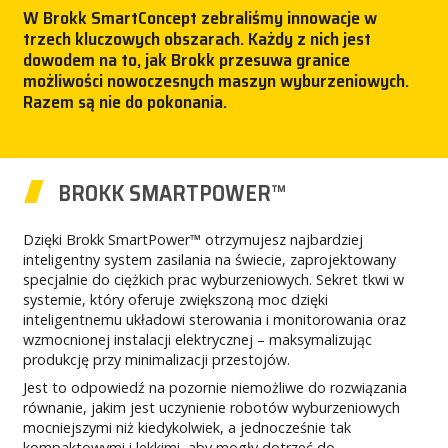
W Brokk SmartConcept zebraliśmy innowacje w
PRASA
trzech kluczowych obszarach. Każdy z nich jest
dowodem na to, jak Brokk przesuwa granice
możliwości nowoczesnych maszyn wyburzeniowych.
KARIERA
Razem są nie do pokonania.
MY BROKK
BROKK SMARTPOWER™
SZUKAJ
Dzięki Brokk SmartPower™ otrzymujesz najbardziej
inteligentny system zasilania na świecie, zaprojektowany
specjalnie do ciężkich prac wyburzeniowych. Sekret tkwi w
systemie, który oferuje zwiększoną moc dzięki
inteligentnemu układowi sterowania i monitorowania oraz
wzmocnionej instalacji elektrycznej – maksymalizując
produkcję przy minimalizacji przestojów.
Jest to odpowiedź na pozornie niemożliwe do rozwiązania
równanie, jakim jest uczynienie robotów wyburzeniowych
mocniejszymi niż kiedykolwiek, a jednocześnie tak
kompaktowymi i lekkimi, aby mogły dotrzeć do