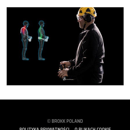
© BROKK POLAND
POLITYKA PRYWATNOŚCI
O PLIKACH COOKIE