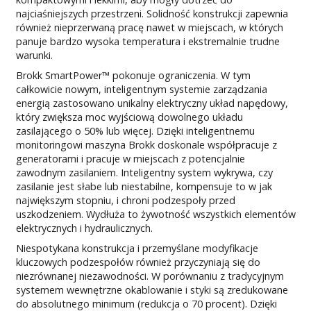
najciaśniejszych przestrzeni. Solidność konstrukcji zapewnia
również nieprzerwaną pracę nawet w miejscach, w których
panuje bardzo wysoka temperatura i ekstremalnie trudne
warunki.
Brokk SmartPower™ pokonuje ograniczenia. W tym
całkowicie nowym, inteligentnym systemie zarządzania
energią zastosowano unikalny elektryczny układ napędowy,
który zwiększa moc wyjściową dowolnego układu
zasilającego o 50% lub więcej. Dzięki inteligentnemu
monitoringowi maszyna Brokk doskonale współpracuje z
generatorami i pracuje w miejscach z potencjalnie
zawodnym zasilaniem. Inteligentny system wykrywa, czy
zasilanie jest słabe lub niestabilne, kompensuje to w jak
największym stopniu, i chroni podzespoły przed
uszkodzeniem. Wydłuża to żywotność wszystkich elementów
elektrycznych i hydraulicznych.
Niespotykana konstrukcja i przemyślane modyfikacje
kluczowych podzespołów również przyczyniają się do
niezrównanej niezawodności. W porównaniu z tradycyjnym
systemem wewnętrzne okablowanie i styki są zredukowane
do absolutnego minimum (redukcja o 70 procent). Dzięki