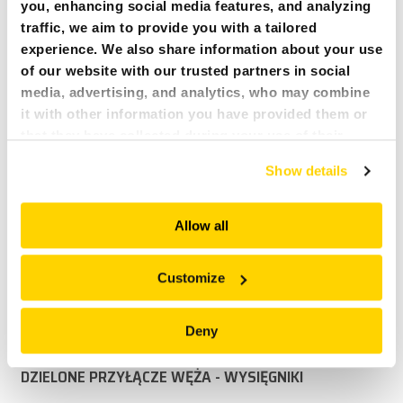
you, enhancing social media features, and analyzing
traffic, we aim to provide you with a tailored
experience. We also share information about your use
SMARTPOWER™
of our website with our trusted partners in social
media, advertising, and analytics, who may combine
it with other information you have provided them or
POJEMNIK NA SMAR DUŻEJ WIELKOŚCI
that they have collected during your use of their
services. All of this is done to understand you better
Show details
and serve you content that truly matters. Join us and
explore more!
UNIKALNY SYSTEM STEROWANIA BROKK
Allow all
Customize
CODZIENNA KONSERWACJA - OSŁONY ZAŁOŻONE
Deny
DZIELONE PRZYŁĄCZE WĘŻA - WYSIĘGNIKI