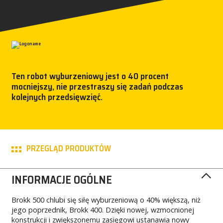
PRASA
KARIERA
MY BROKK
Ten robot wyburzeniowy jest o 40 procent
mocniejszy, nie przestraszy się zadań podczas
SZUKAJ
kolejnych przedsięwzięć.
PRZEGLĄD PRODUKTÓW
INFORMACJE OGÓLNE
Brokk 500 chlubi się siłę wyburzeniową o 40% większą, niż
jego poprzednik, Brokk 400. Dzięki nowej, wzmocnionej
konstrukcji i zwiększonemu zasięgowi ustanawia nowy