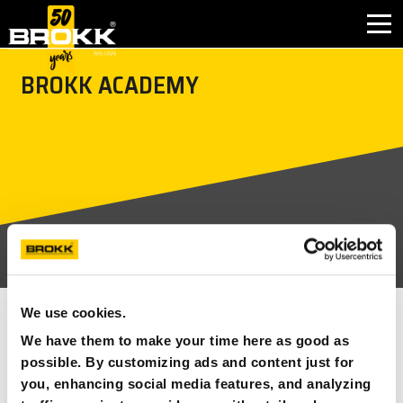
window.dataLayer = window.dataLayer || []; function gtag(){dataLayer.push(arguments);} gtag('js', new
Date()); gtag('config', 'G-BE6T2PVZWW');
BROKK ACADEMY
GAŁĘZIE PRZEMYSŁU
PRODUKTY
OBSŁUGA POSPRZEDAŻNA
KONTAKT
DLACZEGO BROKK
We use cookies.
ZOBACZ WSZYSTKIE
O FIRMIE BROKK
We have them to make your time here as good as
possible. By customizing ads and content just for
NEWS
you, enhancing social media features, and analyzing
12 MAJA 2025 – 16 MAJA 2025
NAJBLIŻSZE