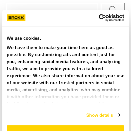
PRASA
KARIERA
WSZYSTKIE
We use cookies.
MY BROKK
We have them to make your time here as good as
21 MAY 2023
NAJBLIŻSZE WYDARZENIA:
possible. By customizing ads and content just for
SZUKAJ
BROKK W CUATRO TORRES W MADRYCIEDEMCON,
you, enhancing social media features, and analyzing
INFRACITY STOCKHOLM, SZWECJA
traffic, we aim to provide you with a tailored
experience. We also share information about your use
CZYTAJ WIĘCEJ
of our website with our trusted partners in social
media, advertising, and analytics, who may combine
it with other information you have provided them or
that they have collected during your use of their
21 MAY 2023
NAJBLIŻSZE WYDARZENIA:
services. All of this is done to understand you better
BAUMA, SZANGHAJ, CHINY
Show details
and serve you content that truly matters. Join us and
explore more!
CZYTAJ WIĘCEJ