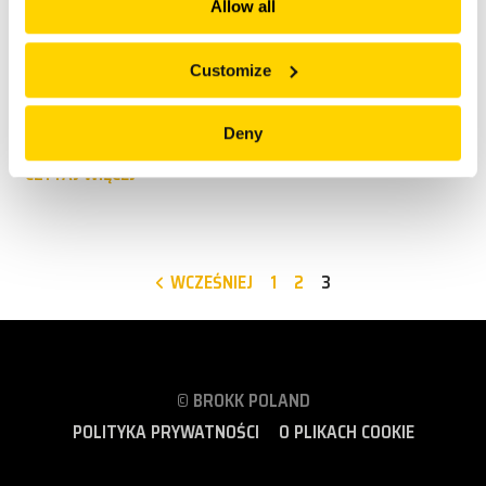
Allow all
Customize
NAJBLIŻSZE WYDARZENIA:
BAUMA 2025
8 KWIETNIA
2019 – 14 KWIETNIA 2019
Deny
CZYTAJ WIĘCEJ
WCZEŚNIEJ
1
2
3
© BROKK POLAND
POLITYKA PRYWATNOŚCI
O PLIKACH COOKIE