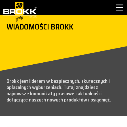
window.dataLayer = window.dataLayer || []; function gtag(){dataLayer.push(arguments);} gtag('js', new
Date()); gtag('config', 'G-BE6T2PVZWW');
WIADOMOŚCI BROKK
GAŁĘZIE PRZEMYSŁU
PRODUKTY
OBSŁUGA POSPRZEDAŻNA
KONTAKT
Brokk jest liderem w bezpiecznych, skutecznych i
opłacalnych wyburzeniach. Tutaj znajdziesz
DLACZEGO BROKK
najnowsze komunikaty prasowe i aktualności
dotyczące naszych nowych produktów i osiągnięć.
O FIRMIE BROKK
NEWS