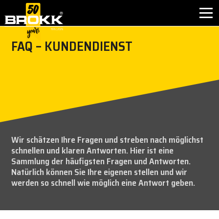
window.dataLayer = window.dataLayer || []; function gtag(){dataLayer.push(arguments);} gtag('js', new
Date()); gtag('config', 'G-BN96FSBTLQ');
FAQ – KUNDENDIENST
BRANCHEN
PRODUKTE
PARTNERPRODUKTE
AFTER SALES
Wir schätzen Ihre Fragen und streben nach möglichst
schnellen und klaren Antworten. Hier ist eine
KONTAKT
Sammlung der häufigsten Fragen und Antworten.
Natürlich können Sie Ihre eigenen stellen und wir
werden so schnell wie möglich eine Antwort geben.
WARUM BROKK
UNTERNEHMEN