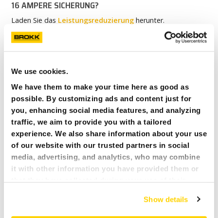
16 AMPERE SICHERUNG?
Laden Sie das
Leistungsreduzierung
herunter.
FAQ
WANN SOLLTEN WIR DIE
ZWANGSDRUCKLUFTKÜHLUNG EINSETZEN?
We use cookies.
Wenn die Umgebungstemperatur über 40° Celsius liegt.
We have them to make your time here as good as
possible. By customizing ads and content just for
FAQ
LÄDT DIE BATTERIE FÜR DIE FERNSTEUERUNG,
you, enhancing social media features, and analyzing
WÄHREND DAS STEUERKABEL ANGESCHLOSSEN IST ?
traffic, we aim to provide you with a tailored
Ja, aber das Aufladen dauert länger als ein separates
experience. We also share information about your use
Aufladen.
of our website with our trusted partners in social
media, advertising, and analytics, who may combine
it with other information you have provided them or
FAQ
WIE LANGE DAUERT ES, DIE BATTERIE FÜR DIE
that they have collected during your use of their
FERNSTEUERUNG ZU LADEN?
services. All of this is done to understand you better
Show details
Etwas 3 Stunden.
and serve you content that truly matters. Join us and
explore more!