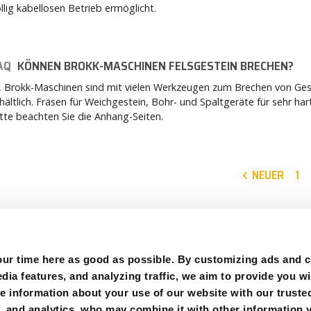
llig kabellosen Betrieb ermöglicht.
AQ
KÖNNEN BROKK-MASCHINEN FELSGESTEIN BRECHEN?
, Brokk-Maschinen sind mit vielen Werkzeugen zum Brechen von Ges
hältlich. Fräsen für Weichgestein, Bohr- und Spaltgeräte für sehr har
tte beachten Sie die Anhang-Seiten.
NEUER
1
hler:
Kontaktformular wurde nicht gefunden.
r time here as good as possible. By customizing ads and co
ia features, and analyzing traffic, we aim to provide you wi
e information about your use of our website with our trusted
g, and analytics, who may combine it with other information 