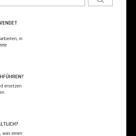
RWENDET
rbeiten, in
iele
CHFÜHREN?
d ersetzen
en
LTLICH?
, was einen