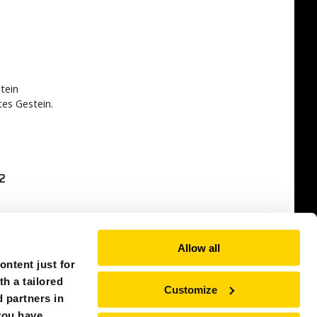
tein
tes Gestein.
2
Allow all
ntent just for
th a tailored
Customize
 partners in
you have