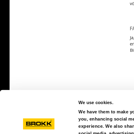
vö
F
Ja
er
Bi
Fe
We use cookies.
We have them to make you
you, enhancing social med
experience. We also shar
social media, advertisin