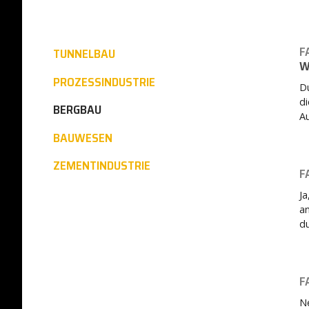
F
TUNNELBAU
W
PROZESSINDUSTRIE
Du
di
BERGBAU
Au
BAUWESEN
ZEMENTINDUSTRIE
F
J
an
d
F
Ne