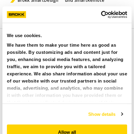
Brokk SmartDesign
und SmartRemote
Anbauwerkzeuge kompatibel mit Brokk 110
We use cookies.
AUSSTATTUNG
We have them to make your time here as good as
possible. By customizing ads and content just for
you, enhancing social media features, and analyzing
traffic, we aim to provide you with a tailored
experience. We also share information about your use
of our website with our trusted partners in social
media, advertising, and analytics, who may combine
it with other information you have provided them or
that they have collected during your use of their
services. All of this is done to understand you better
Show details
and serve you content that truly matters. Join us and
explore more!
Allow all