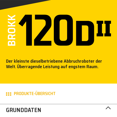
NEWS
PRESSE
KARRIERE
MY BROKK
Der kleinste dieselbetriebene Abbruchroboter der
SUCHEN
Welt. Überragende Leistung auf engstem Raum.
PRODUKTE-ÜBERSICHT
GRUNDDATEN