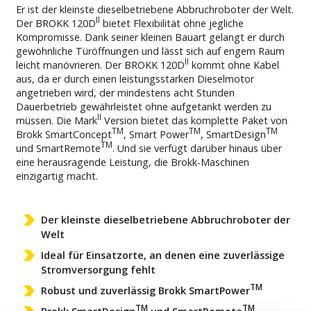
Er ist der kleinste dieselbetriebene Abbruchroboter der Welt.
II
Der BROKK 120D
bietet Flexibilität ohne jegliche
Kompromisse. Dank seiner kleinen Bauart gelangt er durch
gewöhnliche Türöffnungen und lässt sich auf engem Raum
II
leicht manövrieren. Der BROKK 120D
kommt ohne Kabel
aus, da er durch einen leistungsstarken Dieselmotor
angetrieben wird, der mindestens acht Stunden
Dauerbetrieb gewährleistet ohne aufgetankt werden zu
II
müssen. Die Mark
Version bietet das komplette Paket von
TM
TM
TM
Brokk SmartConcept
, Smart Power
, SmartDesign
TM
und SmartRemote
. Und sie verfügt darüber hinaus über
eine herausragende Leistung, die Brokk-Maschinen
einzigartig macht.
Der kleinste dieselbetriebene Abbruchroboter der
Welt
Ideal für Einsatzorte, an denen eine zuverlässige
Stromversorgung fehlt
TM
Robust und zuverlässig Brokk SmartPower
TM
TM