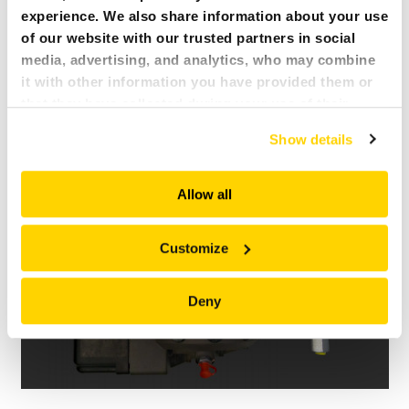
experience. We also share information about your use
of our website with our trusted partners in social
media, advertising, and analytics, who may combine
it with other information you have provided them or
SMARTPOWER+
that they have collected during your use of their
services. All of this is done to understand you better
Show details
and serve you content that truly matters. Join us and
explore more!
Allow all
Customize
Deny