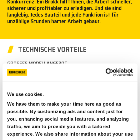
Konkurrenz. Ein Brokk hilft Ihnen, die Arbeit schneller,
sicherer und profitabler zu erledigen. Und sie sind
NEWS
langlebig. Jedes Bauteil und jede Funktion ist für
unzählige Stunden harter Arbeit gebaut.
PRESSE
KARRIERE
TECHNISCHE VORTEILE
MY BROKK
GROSSES MODELLANGEBOT
Die größte Modellreihe mit einmaligen Eigenschaften und
SUCHEN
unzähligen Optionen.
MAXIMALE LEISTUNGSABGABE – MINIMALE
We use cookies.
LEISTUNGSAUFNAHME
We have them to make your time here as good as
Maximale Leistung bei minimalem Energieeinsatz. Betrieb
possible. By customizing ads and content just for
mit kleinstmöglicher Sicherung. Gebaut, um die
Werkzeugleistung zu optimieren..
you, enhancing social media features, and analyzing
traffic, we aim to provide you with a tailored
ERGONOMISCHE BEDIENUNG
experience. We also share information about your use
Tragegurt und Handstütze für Bedienhebel für optimale