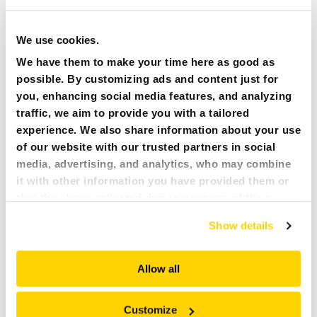
Überprüfen Sie, ob die Versorgungsspannung und die
Sicherung korrekt sind. Überprüfen Sie, ob das
Stromversorgungs- und/oder Verlängerungskabel die
We use cookies.
richtige Länge und den richtigen Durchmesser hat. Benutzen
Sie Ihr Brokk-Handbuch zur Orientierungshilfe.
We have them to make your time here as good as
possible. By customizing ads and content just for
you, enhancing social media features, and analyzing
FAQ
WARUM PIEPT DIE FERNSTEUERUNG BEIM
traffic, we aim to provide you with a tailored
START?
experience. We also share information about your use
Eine Funktion der Fernsteuerung ist beim Einschalten noch
of our website with our trusted partners in social
aktiviert. Stellen Sie sicher, dass sich die Steuerhebel sowie
media, advertising, and analytics, who may combine
die Steuerhebelknöpfe in Neutralstellung befinden.
it with other information you have provided them or
that they have collected during your use of their
services. All of this is done to understand you better
FAQ
WIE OFT SOLLTE ICH DIE WELLEN AM
Show details
ARMSYSTEM UND AN DEN AUSLEGERN
and serve you content that truly matters. Join us and
FESTZIEHEN/SICHERN?
explore more!
Allow all
Einmal pro Woche.
Customize