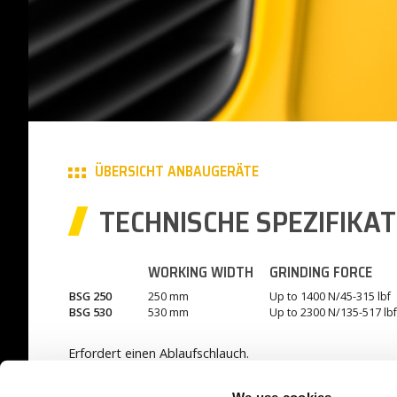
ÜBERSICHT ANBAUGERÄTE
TECHNISCHE SPEZIFIKA
WORKING WIDTH
GRINDING FORCE
BSG 250
250 mm
Up to 1400 N/45-315 lbf
BSG 530
530 mm
Up to 2300 N/135-517 lbf
Erfordert einen Ablaufschlauch.
PRODUKT DATENBLATT – SFLÄCHENSCHLEIFMASCHI
We use cookies.