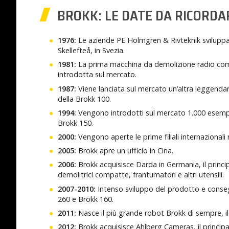
BROKK: LE DATE DA RICORDA
1976:
Le aziende PE Holmgren & Rivteknik sviluppa
Skellefteå, in Svezia.
1981:
La prima macchina da demolizione radio coma
introdotta sul mercato.
1987:
Viene lanciata sul mercato un’altra leggenda
della Brokk 100.
1994:
Vengono introdotti sul mercato 1.000 esempla
Brokk 150.
2000:
Vengono aperte le prime filiali internazionali 
2005:
Brokk apre un ufficio in Cina.
2006:
Brokk acquisisce Darda in Germania, il princ
demolitrici compatte, frantumatori e altri utensili.
2007-2010:
Intenso sviluppo del prodotto e conse
260 e Brokk 160.
2011:
Nasce il più grande robot Brokk di sempre, il
2012:
Brokk acquisisce Ahlberg Cameras, il principa