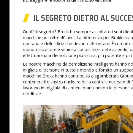
fronteggiare le vostre sfide in modo vincente.
IL SEGRETO DIETRO AL SUCCE
Qual’è il segreto? Brokk ha sempre ascoltato i suoi client
macchine per oltre 40 anni. La differenza per Brokk inizia
operano e delle sfide che devono affrontare. È compito de
mondo ascoltare e venire a conoscenza delle aziende, op
effettuare una demolizione più sicura, più potente e più 
Le nostre macchine da demolizione intelligenti hanno not
migliaia di persone in tutto il mondo e fornito un supp
macchine Brokk hanno contribuito a sgomberare Ground
contenere il disastro nucleare della centrale nucleare d
lavorano in migliaia di cantieri, mantenendo le persone a
redditizie.