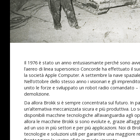
Il 1976 è stato un anno entusiasmante perché sono avv
l’aereo di linea supersonico Concorde ha effettuato il 
la società Apple Computer. A settembre la nave spaziale
Nell’ottobre dello stesso anno i visionari e gli imprendi
unito le forze e sviluppato un robot radio comandato – 
demolizione.
Da allora Brokk si è sempre concentrata sul futuro. In par
un’alternativa meccanizzata sicura e più produttiva. Lo 
disponibili macchine tecnologiche all’avanguardia agli ope
allora le macchine Brokk si sono evolute e, grazie all’ag
ad un uso in più settori e per più applicazioni. Noi di Br
tecnologie e soluzioni utili per garantire una maggiore red