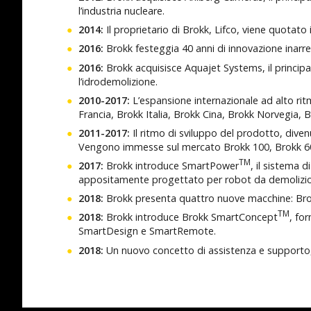
l’industria nucleare.
2014:
Il proprietario di Brokk, Lifco, viene quota
2016:
Brokk festeggia 40 anni di innovazione inarre
2016:
Brokk acquisisce Aquajet Systems, il princip
l’idrodemolizione.
2010-2017:
L’espansione internazionale ad alto ritm
Francia, Brokk Italia, Brokk Cina, Brokk Norvegia, 
2011-2017:
Il ritmo di sviluppo del prodotto, dive
Vengono immesse sul mercato Brokk 100, Brokk 60
TM
2017:
Brokk introduce SmartPower
, il sistema 
appositamente progettato per robot da demolizione
2018:
Brokk presenta quattro nuove macchine: Bro
TM
2018:
Brokk introduce Brokk SmartConcept
, fo
SmartDesign e SmartRemote.
2018:
Un nuovo concetto di assistenza e support