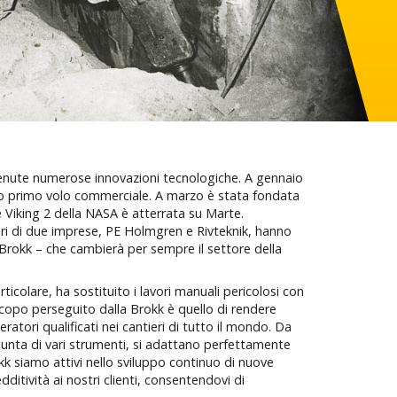
enute numerose innovazioni tecnologiche. A gennaio
suo primo volo commerciale. A marzo è stata fondata
 Viking 2 della NASA è atterrata su Marte.
tori di due imprese, PE Holmgren e Rivteknik, hanno
Brokk – che cambierà per sempre il settore della
ticolare, ha sostituito i lavori manuali pericolosi con
scopo perseguito dalla Brokk è quello di rendere
ratori qualificati nei cantieri di tutto il mondo. Da
giunta di vari strumenti, si adattano perfettamente
okk siamo attivi nello sviluppo continuo di nuove
ditività ai nostri clienti, consentendovi di