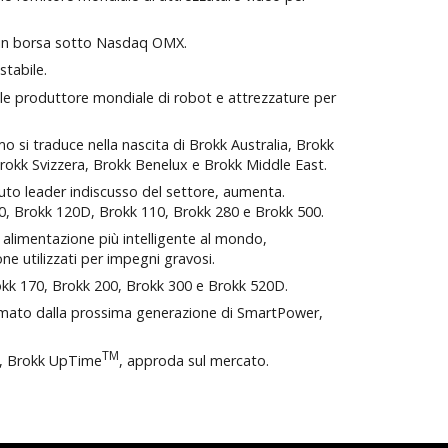
to in borsa sotto Nasdaq OMX.
stabile.
ale produttore mondiale di robot e attrezzature per
o si traduce nella nascita di Brokk Australia, Brokk
Brokk Svizzera, Brokk Benelux e Brokk Middle East.
nuto leader indiscusso del settore, aumenta.
, Brokk 120D, Brokk 110, Brokk 280 e Brokk 500.
di alimentazione più intelligente al mondo,
 utilizzati per impegni gravosi.
kk 170, Brokk 200, Brokk 300 e Brokk 520D.
rmato dalla prossima generazione di SmartPower,
TM
o, Brokk UpTime
, approda sul mercato.