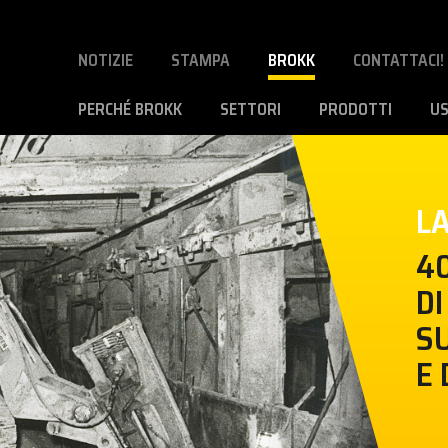
NOTIZIE
STAMPA
BROKK
CONTATTACI!
PERCHÉ BROKK
SETTORI
PRODOTTI
U
LA
4
DI
S
E 