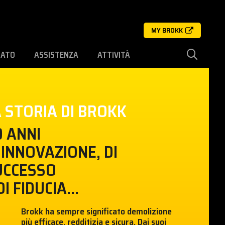
MY BROKK
SATO
ASSISTENZA
ATTIVITÀ
 STORIA DI BROKK
0 ANNI
 INNOVAZIONE, DI
UCCESSO
DI FIDUCIA...
Brokk ha sempre significato demolizione
più efficace, redditizia e sicura. Dai suoi