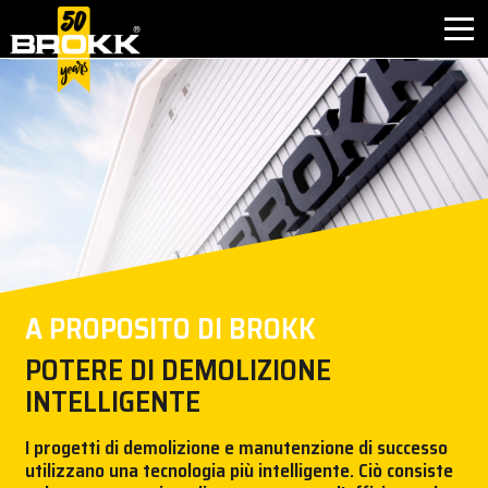
PERCHÉ BROKK
SETTORI
PRODOTTI
USATO
A PROPOSITO DI BROKK
ASSISTENZA
POTERE DI DEMOLIZIONE
INTELLIGENTE
ATTIVITÀ
I progetti di demolizione e manutenzione di successo
NOTIZIE
utilizzano una tecnologia più intelligente. Ciò consiste