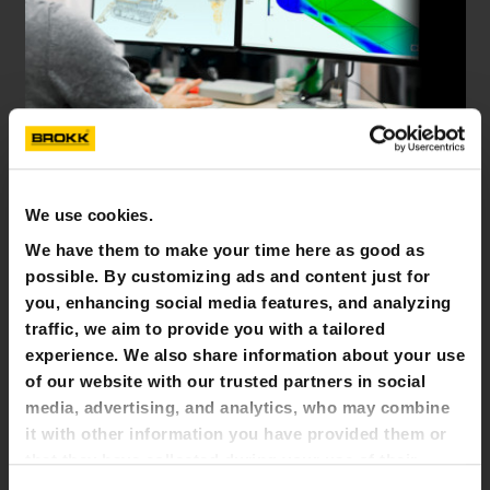
R&S
We use cookies.
We have them to make your time here as good as
possible. By customizing ads and content just for
you, enhancing social media features, and analyzing
traffic, we aim to provide you with a tailored
experience. We also share information about your use
of our website with our trusted partners in social
media, advertising, and analytics, who may combine
it with other information you have provided them or
that they have collected during your use of their
services. All of this is done to understand you better