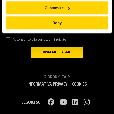
Customize
Tieni presente che per noi la tua privacy è importante, pertanto non
condivideremo mai le tue informazioni di contatto con terze parti (a
meno che non sia richiesto dalla legge). Leggi
QUI
la nostra politica
Deny
sulla privacy e le informazioni sulla raccolta e l'elaborazione dei
dati.
Acconsento alle condizioni indicate
© BROKK ITALY
INFORMATIVA PRIVACY
COOKIES
SEGUICI SU: