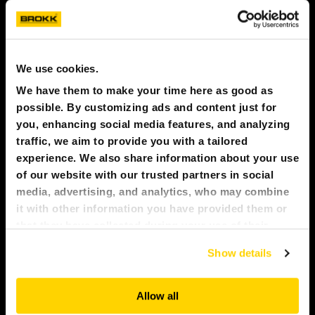
STAMPA
Numero di telefono
BROKK
We use cookies.
Indirizzo email
We have them to make your time here as good as
CONTATTACI!
possible. By customizing ads and content just for
you, enhancing social media features, and analyzing
MY BROKK
Messaggio
traffic, we aim to provide you with a tailored
experience. We also share information about your use
SEARCH
of our website with our trusted partners in social
media, advertising, and analytics, who may combine
it with other information you have provided them or
that they have collected during your use of their
services. All of this is done to understand you better
Show details
and serve you content that truly matters. Join us and
explore more!
Allow all