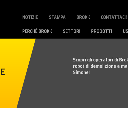
NOTIZIE
STAMPA
BROKK
CONTATTACI!
PERCHÉ BROKK
SETTORI
PRODOTTI
U
Scopri gli operatori di Bro
robot di demolizione a ma
NE
Simone!