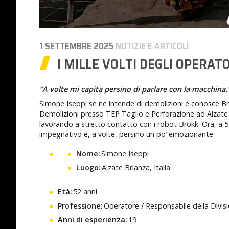
1 SETTEMBRE 2025
NOTIZIE E ARTICOLI
I MILLE VOLTI DEGLI OPERAT
“A volte mi capita persino di parlare con la macchina.
Simone Iseppi se ne intende di demolizioni e conosce Bro
Demolizioni presso TEP Taglio e Perforazione ad Alzate 
lavorando a stretto contatto con i robot Brokk. Ora, a 52
impegnativo e, a volte, persino un po’ emozionante.
Nome:
Simone Iseppi
Luogo:
Alzate Brianza, Italia
Età:
52 anni
Professione:
Operatore / Responsabile della Divis
Anni di esperienza:
19